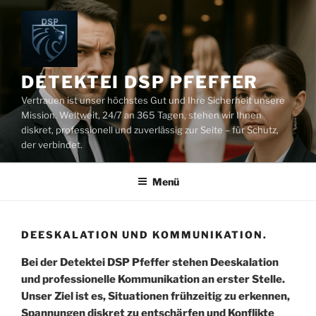
Zum
Inhalt
springen
DETEKTEI DSP PFEFFER
Vertrauen ist unser höchstes Gut und Ihre Sicherheit unsere
Mission. Weltweit, 24/7 an 365 Tagen, stehen wir Ihnen
diskret, professionell und zuverlässig zur Seite – für Schutz,
der verbindet.
Menü
DEESKALATION UND KOMMUNIKATION.
Bei der Detektei DSP Pfeffer stehen Deeskalation
und professionelle Kommunikation an erster Stelle.
Unser Ziel ist es, Situationen frühzeitig zu erkennen,
Spannungen diskret zu entschärfen und Konflikte